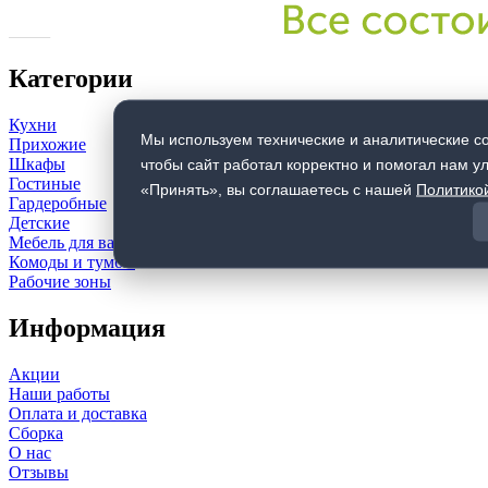
Категории
Кухни
Мы используем технические и аналитические co
Прихожие
Шкафы
чтобы сайт работал корректно и помогал нам у
Гостиные
«Принять», вы соглашаетесь с нашей
Политико
Гардеробные
Детские
Мебель для ванной комнаты
Комоды и тумбы
Рабочие зоны
Информация
Акции
Наши работы
Оплата и доставка
Сборка
О нас
Отзывы