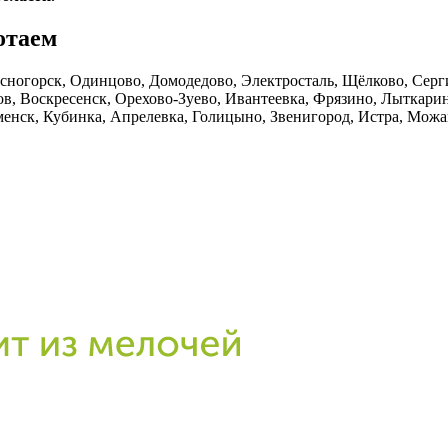
отаем
ногорск, Одинцово, Домодедово, Электросталь, Щёлково, Серги
в, Воскресенск, Орехово-Зуево, Ивантеевка, Фрязино, Лыткари
менск, Кубинка, Апрелевка, Голицыно, Звенигород, Истра, Мож