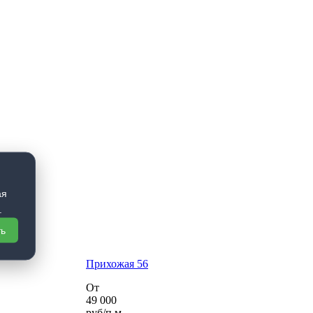
ая
.
ть
Прихожая 56
От
49 000
руб/п.м