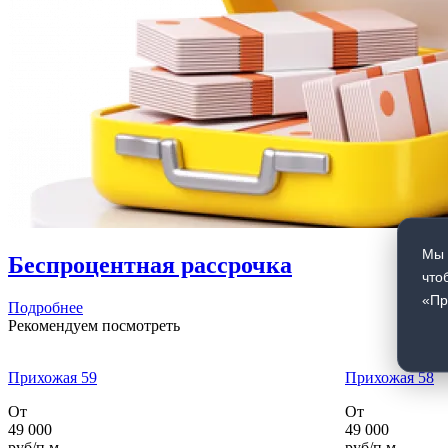
Мы 
Беспроцентная рассрочка
что
«Пр
Подробнее
Рекомендуем посмотреть
Прихожая 59
Прихожая 58
От
От
49 000
49 000
руб/п.м
руб/п.м