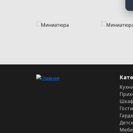
Кат
Кухн
Прих
Шка
Гост
Гард
Детс
Мебе