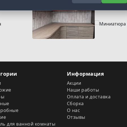
егории
Информация
и
Акции
ожие
Наши работы
фы
Оплата и доставка
иные
Сборка
еробные
О нас
кие
Отзывы
ль для ванной комнаты