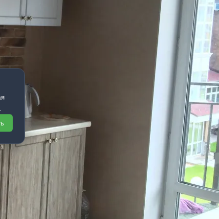
ая
.
ть