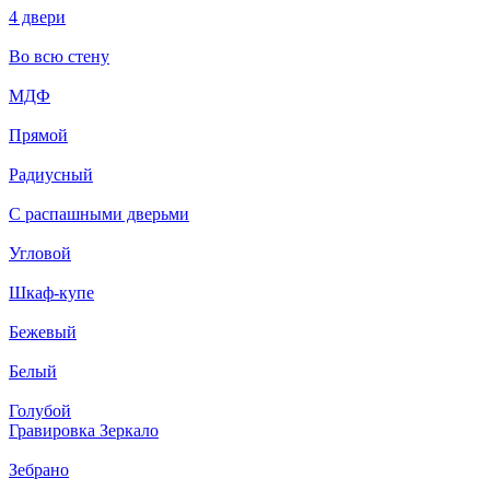
4 двери
Во всю стену
МДФ
Прямой
Радиусный
С распашными дверьми
Угловой
Шкаф-купе
Бежевый
Белый
Голубой
Гравировка Зеркало
Зебрано