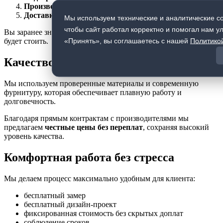
Производство
- на современном оборудовании
Доставка и установка
- аккуратно и в срок
Мы используем технические и аналитические co
чтобы сайт работал корректно и помогал нам у
Вы заранее знаете, как будет выглядеть шкаф и сколько он
«Принять», вы соглашаетесь с нашей
Политико
будет стоить.
Качество и надёжность
Мы используем проверенные материалы и современную
фурнитуру, которая обеспечивает плавную работу и
долговечность.
Благодаря прямым контрактам с производителями мы
предлагаем
честные цены без переплат
, сохраняя высокий
уровень качества.
Комфортная работа без стресса
Мы делаем процесс максимально удобным для клиента:
бесплатный замер
бесплатный дизайн-проект
фиксированная стоимость без скрытых доплат
соблюдение сроков