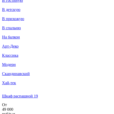
В гостиную
В детскую
В прихожую
В спальню
На балкон
Арт-Деко
Классика
Модерн
Скандинавский
Хай-тек
Шкаф распашной 19
От
49 000
руб/п.м