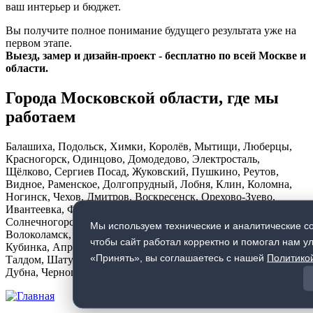
ваш интерьер и бюджет.
Вы получите полное понимание будущего результата уже на
первом этапе.
Выезд, замер и дизайн-проект - бесплатно по всей Москве и
области.
Города Московской области, где мы
работаем
Балашиха, Подольск, Химки, Королёв, Мытищи, Люберцы,
Красногорск, Одинцово, Домодедово, Электросталь,
Щёлково, Сергиев Посад, Жуковский, Пушкино, Реутов,
Видное, Раменское, Долгопрудный, Лобня, Клин, Коломна,
Ногинск, Чехов, Дмитров, Воскресенск, Орехово-Зуево,
Ивантеевка, Фрязино, Лыткарино, Дзержинский,
Солнечногорск, Ступино, Павловский Посад, Наро-Фоминск,
Мы используем технические и аналитические co
Волоколамск, Егорьевск, Серпухов, Краснознаменск,
чтобы сайт работал корректно и помогал нам у
Кубинка, Апрелевка, Голицыно, Звенигород, Истра, Можайск,
«Принять», вы соглашаетесь с нашей
Политико
Талдом, Шатура, Луховицы, Озёры, Протвино, Пущино,
Дубна, Черноголовка