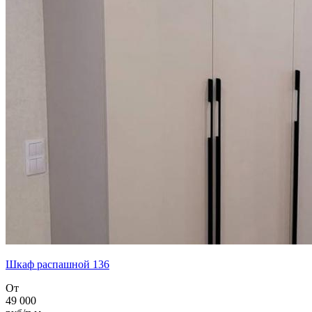
Шкаф распашной 136
От
49 000