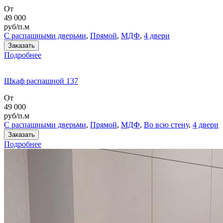
От
49 000
руб/п.м
С распашными дверьми
,
Прямой
,
МДФ
,
4 двери
Заказать
Подробнее
Шкаф распашной 137
От
49 000
руб/п.м
С распашными дверьми
,
Прямой
,
МДФ
,
Во всю стену
,
4 двери
Заказать
Подробнее