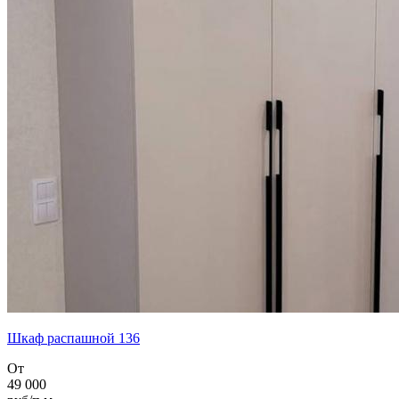
Шкаф распашной 136
От
49 000