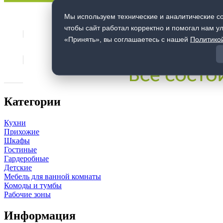
Мы используем технические и аналитические co
чтобы сайт работал корректно и помогал нам у
«Принять», вы соглашаетесь с нашей
Политико
Категории
Кухни
Прихожие
Шкафы
Гостиные
Гардеробные
Детские
Мебель для ванной комнаты
Комоды и тумбы
Рабочие зоны
Информация