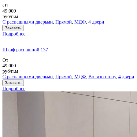
От
49 000
руб/п.м
С распашными дверьми
,
Прямой
,
МДФ
,
4 двери
Заказать
Подробнее
Шкаф распашной 137
От
49 000
руб/п.м
С распашными дверьми
,
Прямой
,
МДФ
,
Во всю стену
,
4 двери
Заказать
Подробнее