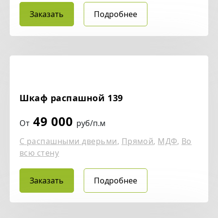
Заказать
Подробнее
Шкаф распашной 139
49 000
От
руб/п.м
С распашными дверьми
,
Прямой
,
МДФ
,
Во
всю стену
Заказать
Подробнее