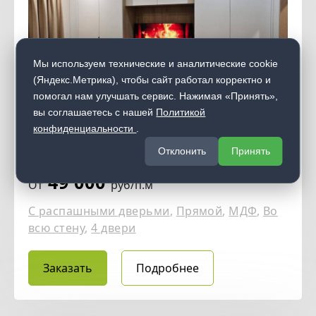
Мы используем технические и аналитические cookie
(Яндекс.Метрика), чтобы сайт работал корректно и
помогал нам улучшать сервис. Нажимая «Принять»,
вы соглашаетесь с нашей
Политикой
конфиденциальности
.
Шкаф распашной 137
Отклонить
Принять
49 000
От
руб/п.м
С распашными дверьми
,
Прямой
,
МДФ
,
Во
всю стену
,
4 двери
Заказать
Подробнее