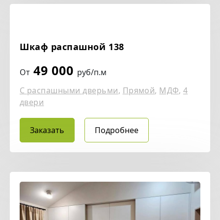
Шкаф распашной 138
49 000
От
руб/п.м
С распашными дверьми
,
Прямой
,
МДФ
,
4
двери
Заказать
Подробнее