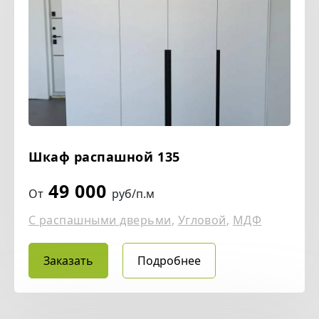
Шкаф распашной 135
49 000
От
руб/п.м
С распашными дверьми
,
Угловой
,
МДФ
Заказать
Подробнее