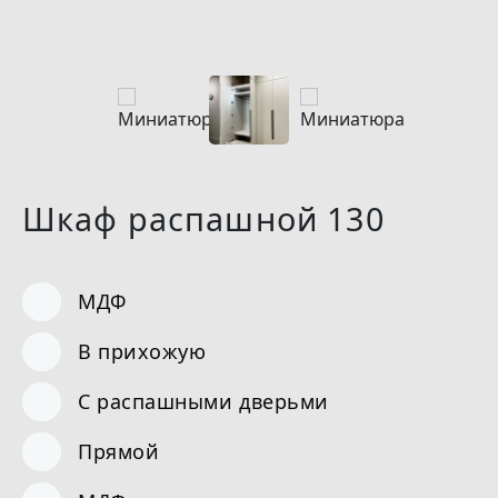
Назад
Вперёд
Назад
Вперёд
Шкаф распашной 130
МДФ
В прихожую
С распашными дверьми
Прямой