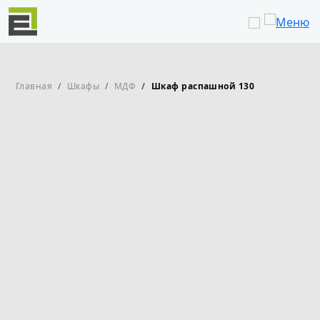
Перейти к основному содержанию
Строка навигации
Главная
Шкафы
МДФ
Шкаф распашной 130