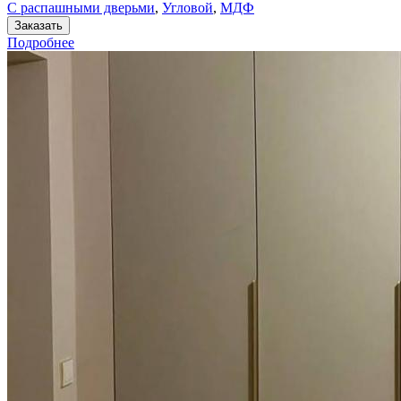
С распашными дверьми
,
Угловой
,
МДФ
Заказать
Подробнее