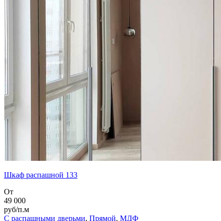
Шкаф распашной 133
От
49 000
руб/п.м
С распашными дверьми
,
Прямой
,
МДФ