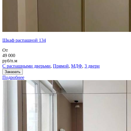
Шкаф распашной 134
От
49 000
руб/п.м
С распашными дверьми
,
Прямой
,
МДФ
,
3 двери
Заказать
Подробнее