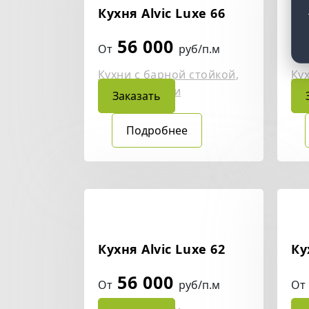
Кухня Alvic Luxe 66
Ку
56 000
От
руб/п.м
От
Кухни с барной стойкой
,
Ку
Угловые кухни
Уг
Заказать
Подробнее
Кухня Alvic Luxe 62
Ку
56 000
От
руб/п.м
От