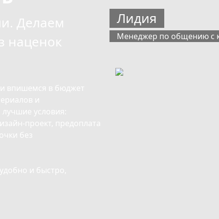
Лидия
и. Делаем
Менеджер по общению с 
з наценок
 и впишемся в бюджет
ериалов и
 лучшие условия:
изайн-проект, предоплата
рочки без
удобно и быстро,