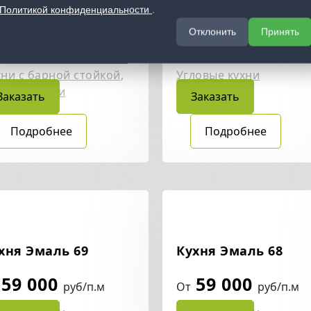
Политикой конфиденциальности
.
хня Alvic Luxe 65
Кухня Alvic Luxe 64
Отклонить
Принять
56 000
56 000
руб/п.м
От
руб/п.м
хни с барной стойкой
,
Угловые кухни
ловые кухни
Заказать
Заказать
Подробнее
Подробнее
хня Эмаль 69
Кухня Эмаль 68
59 000
59 000
руб/п.м
От
руб/п.м