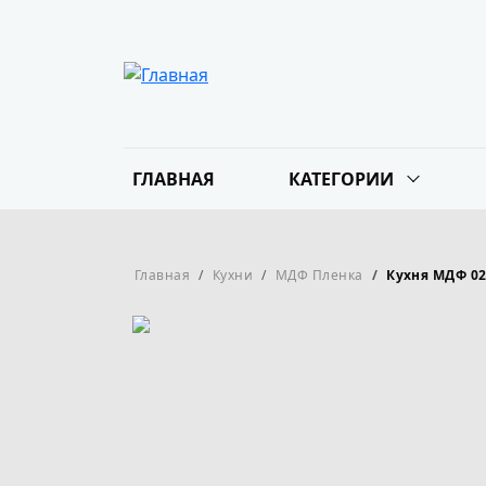
Перейти к основному содержанию
Основная навигация
ГЛАВНАЯ
КАТЕГОРИИ
Строка навигации
Главная
Кухни
МДФ Пленка
Кухня МДФ 0