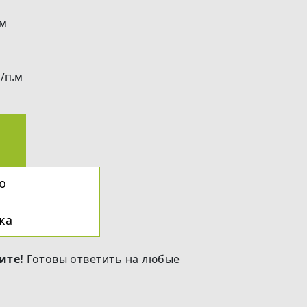
мм
/п.м
о
ка
ите!
Готовы ответить на любые