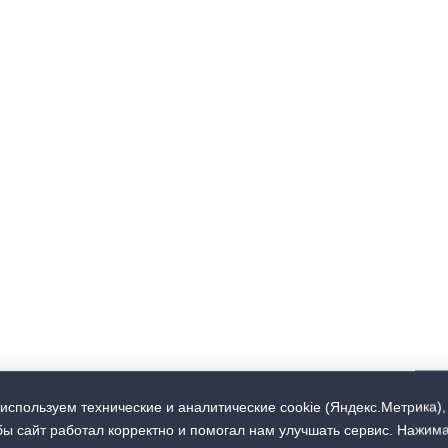
используем технические и аналитические cookie (Яндекс.Метрика),
бы сайт работал корректно и помогал нам улучшать сервис. Нажим