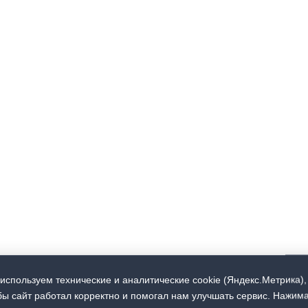
используем технические и аналитические cookie (Яндекс.Метрика),
бы сайт работал корректно и помогал нам улучшать сервис. Нажим