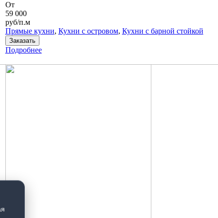
От
59 000
руб/п.м
Прямые кухни
,
Кухни с островом
,
Кухни с барной стойкой
Заказать
Подробнее
ая