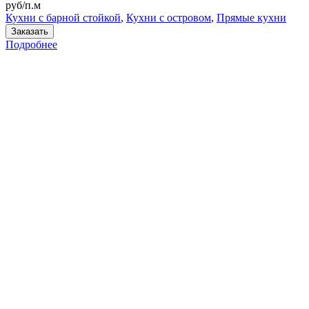
руб/п.м
Кухни с барной стойкой
,
Кухни с островом
,
Прямые кухни
Заказать
Подробнее