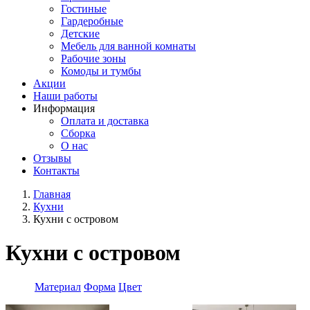
Гостиные
Гардеробные
Детские
Мебель для ванной комнаты
Рабочие зоны
Комоды и тумбы
Акции
Наши работы
Информация
Оплата и доставка
Сборка
О нас
Отзывы
Контакты
Главная
Кухни
Строка
Кухни с островом
навигации
Кухни с островом
Материал
Форма
Цвет