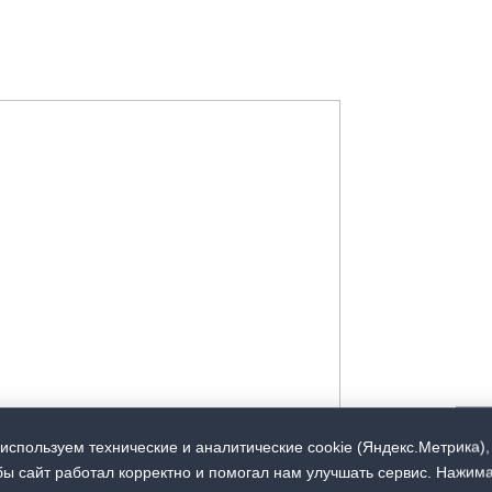
используем технические и аналитические cookie (Яндекс.Метрика),
бы сайт работал корректно и помогал нам улучшать сервис. Нажим