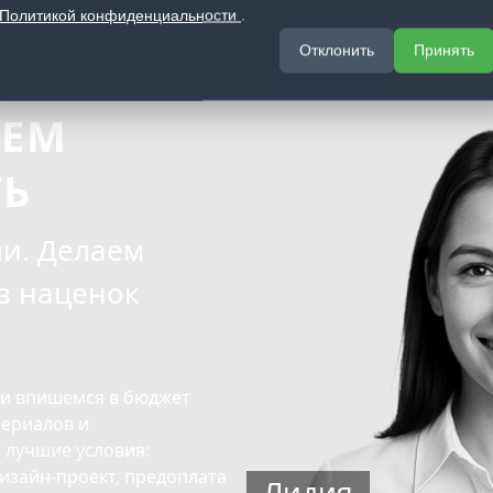
Т
Политикой конфиденциальности
.
Отклонить
Принять
РОЕКТОВ
ЖЕМ
ТЬ
и. Делаем
з наценок
 и впишемся в бюджет
ериалов и
 лучшие условия:
изайн-проект, предоплата
Лидия