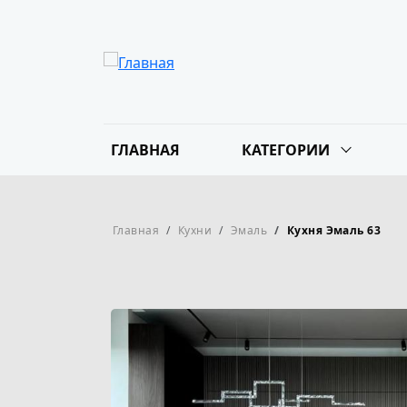
Перейти к основному содержанию
Основная навигация
ГЛАВНАЯ
КАТЕГОРИИ
Строка навигации
Главная
Кухни
Эмаль
Кухня Эмаль 63