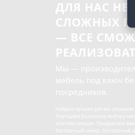
ДЛЯ НАС НЕ
СЛОЖНЫХ П
— ВСЕ СМО
РЕАЛИЗОВА
Мы — производител
мебель под ключ бе
посредников.
Найдем лучшее для вас решение
благодаря большому выбору мат
комплектующих. Предлагаем вам
бесплатный замер, бесплатный д