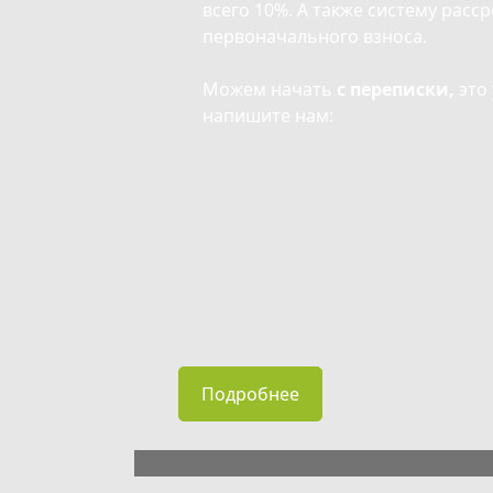
всего 10%. А также систему расс
первоначального взноса.
Можем начать
с переписки,
это 
напишите нам:
Подробнее