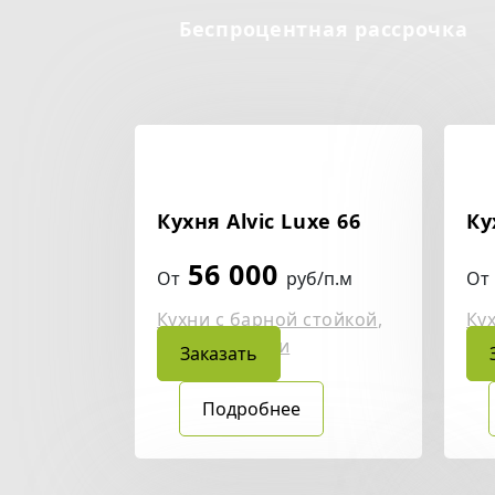
Беспроцентная рассрочка
Кухня Alvic Luxe 66
Ку
56 000
От
руб/п.м
От
Кухни с барной стойкой
,
Ку
Угловые кухни
Уг
Заказать
Подробнее