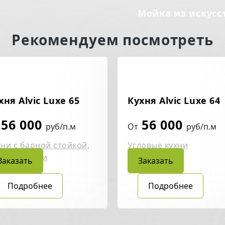
Мойка из искусс
Рекомендуем посмотреть
хня Alvic Luxe 65
Кухня Alvic Luxe 64
56 000
56 000
руб/п.м
От
руб/п.м
хни с барной стойкой
,
Угловые кухни
ловые кухни
Заказать
Заказать
Подробнее
Подробнее