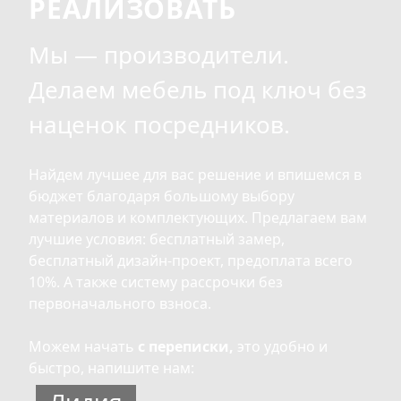
РЕАЛИЗОВАТЬ
Мы — производители.
Делаем мебель под ключ без
наценок посредников.
Найдем лучшее для вас решение и впишемся в
бюджет благодаря большому выбору
материалов и комплектующих. Предлагаем вам
лучшие условия: бесплатный замер,
бесплатный дизайн-проект, предоплата всего
10%. А также систему рассрочки без
первоначального взноса.
Можем начать
с переписки,
это удобно и
быстро, напишите нам: