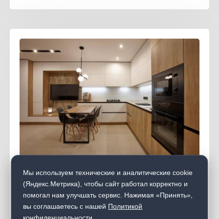
Мы используем технические и аналитические cookie
Кухня Alvic Luxe 62
(Яндекс.Метрика), чтобы сайт работал корректно и
помогал нам улучшать сервис. Нажимая «Принять»,
56 000
От
руб/п.м
вы соглашаетесь с нашей
Политикой
конфиденциальности
.