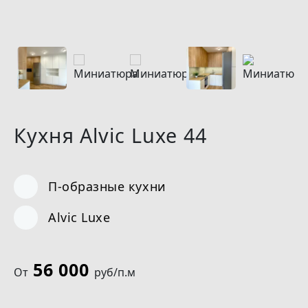
Назад
Вперёд
Назад
Вперёд
Кухня Alvic Luxe 44
П-образные кухни
Alvic Luxe
56 000
От
руб/п.м