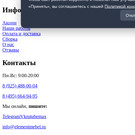
«Принять», вы соглашаетесь с нашей
Политикой ко
Информация
Откл
Акции
Наши работы
Оплата и доставка
Сборка
О нас
Отзывы
Контакты
Пн-Вс: 9:00-20:00
8 (925) 488-00-04
8 (495) 664-94-95
Мы онлайн,
пишите:
Telegram
Vk
rutube
max
info@elementmebel.ru