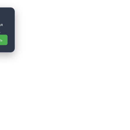
ая
.
ть